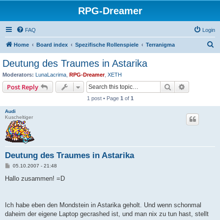
RPG-Dreamer
FAQ
Login
S
Home
Board index
Spezifische Rollenspiele
Terranigma
e
Deutung des Traumes in Astarika
a
Moderators:
LunaLacrima
,
RPG-Dreamer
,
XETH
r
Search
Advanced s
Post Reply
c
1 post • Page
1
of
1
h
Audi
Kuscheltiger
Deutung des Traumes in Astarika
P
05.10.2007 - 21:48
o
s
Hallo zusammen! =D
t
Ich habe eben den Mondstein in Astarika geholt. Und wenn schonmal
daheim der eigene Laptop gecrashed ist, und man nix zu tun hast, stellt