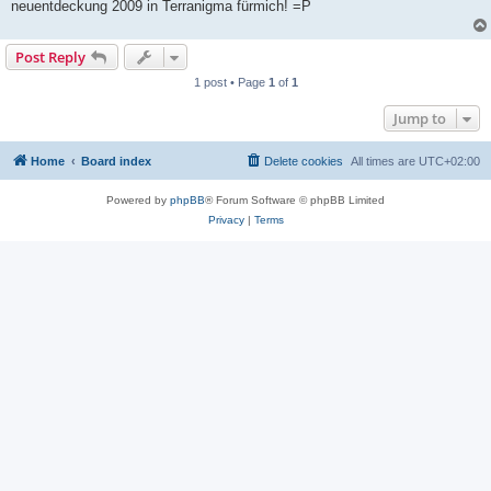
neuentdeckung 2009 in Terranigma fürmich! =P
Post Reply
1 post • Page
1
of
1
Jump to
Home
Board index
Delete cookies
All times are
UTC+02:00
Powered by
phpBB
® Forum Software © phpBB Limited
Privacy
|
Terms