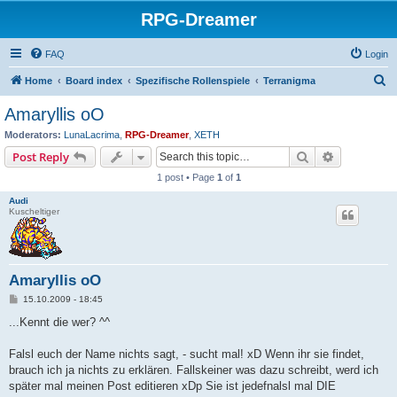
RPG-Dreamer
FAQ
Login
S
Home
Board index
Spezifische Rollenspiele
Terranigma
e
Amaryllis oO
a
Moderators:
LunaLacrima
,
RPG-Dreamer
,
XETH
r
Search
Advanced s
Post Reply
c
1 post • Page
1
of
1
h
Audi
Kuscheltiger
Amaryllis oO
P
15.10.2009 - 18:45
o
s
...Kennt die wer? ^^
t
Falsl euch der Name nichts sagt, - sucht mal! xD Wenn ihr sie findet,
brauch ich ja nichts zu erklären. Fallskeiner was dazu schreibt, werd ich
später mal meinen Post editieren xDp Sie ist jedefnalsl mal DIE