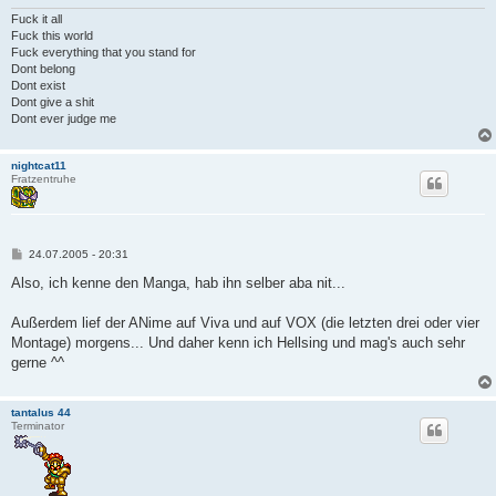
Fuck it all
Fuck this world
Fuck everything that you stand for
Dont belong
Dont exist
Dont give a shit
Dont ever judge me
nightcat11
Fratzentruhe
P
24.07.2005 - 20:31
o
s
Also, ich kenne den Manga, hab ihn selber aba nit...
t
Außerdem lief der ANime auf Viva und auf VOX (die letzten drei oder vier
Montage) morgens... Und daher kenn ich Hellsing und mag's auch sehr
gerne ^^
tantalus 44
Terminator