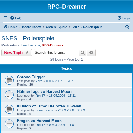
RPG-Dreamer
FAQ
Login
S
Home
Board index
Andere Spiele
SNES - Rollenspiele
e
SNES - Rollenspiele
a
Moderators:
LunaLacrima
,
RPG-Dreamer
r
Search
Advanced search
New Topic
c
28 topics • Page
1
of
1
h
Topics
Chrono Trigger
Last post by
Zero
«
09.06.2007 - 16:07
Replies:
10
Hühnerfrage zu Harvest Moon
Last post by
ReiniP.
«
18.05.2006 - 15:11
Replies:
4
Illusion of Time: Die roten Juwelen
Last post by
LunaLacrima
«
26.03.2006 - 00:03
Replies:
9
Fragen zu Harvest Moon
Last post by
ReiniP.
«
09.03.2006 - 11:01
Replies:
2