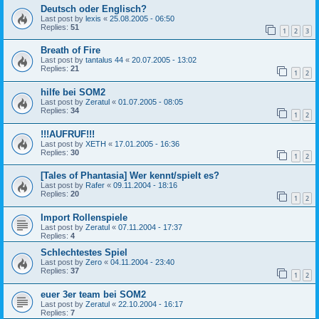
Deutsch oder Englisch?
Last post by
lexis
«
25.08.2005 - 06:50
Replies:
51
1
2
3
Breath of Fire
Last post by
tantalus 44
«
20.07.2005 - 13:02
Replies:
21
1
2
hilfe bei SOM2
Last post by
Zeratul
«
01.07.2005 - 08:05
Replies:
34
1
2
!!!AUFRUF!!!
Last post by
XETH
«
17.01.2005 - 16:36
Replies:
30
1
2
[Tales of Phantasia] Wer kennt/spielt es?
Last post by
Rafer
«
09.11.2004 - 18:16
Replies:
20
1
2
Import Rollenspiele
Last post by
Zeratul
«
07.11.2004 - 17:37
Replies:
4
Schlechtestes Spiel
Last post by
Zero
«
04.11.2004 - 23:40
Replies:
37
1
2
euer 3er team bei SOM2
Last post by
Zeratul
«
22.10.2004 - 16:17
Replies:
7