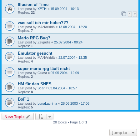
Illusion of Time
Last post by
XETH
«
15.09.2004 - 10:13
Replies:
22
1
2
was soll ich mir holen???
Last post by
MANAriddä
«
13.08.2004 - 12:20
Replies:
7
Mario RPG Bug?
Last post by
Zelgadis
«
25.07.2004 - 00:24
Replies:
1
Emulator gesucht
Last post by
MANAriddä
«
22.07.2004 - 12:35
Replies:
4
super mario rpg läuft nicht
Last post by
Guest
«
07.05.2004 - 12:09
Replies:
2
HM für den SNES
Last post by
Scar
«
03.04.2004 - 10:57
Replies:
8
BoF 1
Last post by
LunaLacrima
«
28.06.2003 - 17:06
Replies:
5
New Topic
28 topics • Page
1
of
1
Jump to