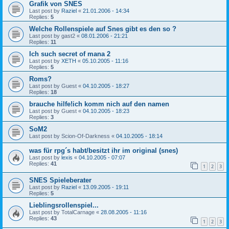
Grafik von SNES
Last post by
Raziel
«
21.01.2006 - 14:34
Replies:
5
Welche Rollenspiele auf Snes gibt es den so ?
Last post by
gast2
«
08.01.2006 - 21:21
Replies:
11
Ich such secret of mana 2
Last post by
XETH
«
05.10.2005 - 11:16
Replies:
5
Roms?
Last post by
Guest
«
04.10.2005 - 18:27
Replies:
18
brauche hilfe!ich komm nich auf den namen
Last post by
Guest
«
04.10.2005 - 18:23
Replies:
3
SoM2
Last post by
Scion-Of-Darkness
«
04.10.2005 - 18:14
was für rpg´s habt/besitzt ihr im original (snes)
Last post by
lexis
«
04.10.2005 - 07:07
Replies:
41
1
2
3
SNES Spieleberater
Last post by
Raziel
«
13.09.2005 - 19:11
Replies:
5
Lieblingsrollenspiel...
Last post by
TotalCarnage
«
28.08.2005 - 11:16
Replies:
43
1
2
3