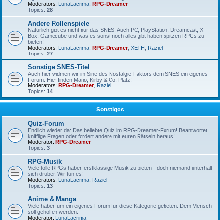
Moderators:
LunaLacrima
,
RPG-Dreamer
Topics:
28
Andere Rollenspiele
Natürlich gibt es nicht nur das SNES. Auch PC, PlayStation, Dreamcast, X-
Box, Gamecube und was es sonst noch alles gibt haben spitzen RPGs zu
bieten!
Moderators:
LunaLacrima
,
RPG-Dreamer
,
XETH
,
Raziel
Topics:
27
Sonstige SNES-Titel
Auch hier widmen wir im Sine des Nostalgie-Faktors dem SNES ein eigenes
Forum. Hier finden Mario, Kirby & Co. Platz!
Moderators:
RPG-Dreamer
,
Raziel
Topics:
14
Sonstiges
Quiz-Forum
Endlich wieder da: Das beliebte Quiz im RPG-Dreamer-Forum! Beantwortet
knifflige Fragen oder fordert andere mit euren Rätseln heraus!
Moderator:
RPG-Dreamer
Topics:
3
RPG-Musik
Viele tolle RPGs haben erstklassige Musik zu bieten - doch niemand unterhält
sich drüber. Wir tun es!
Moderators:
LunaLacrima
,
Raziel
Topics:
13
Anime & Manga
Viele haben um ein eigenes Forum für diese Kategorie gebeten. Dem Mensch
soll geholfen werden.
Moderator:
LunaLacrima