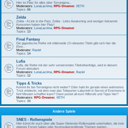
Hier ist Platz für alles über Terranigma...
Moderators:
LunaLacrima
,
RPG-Dreamer
,
XETH
Topics:
65
Zelda
Zelda - A Link to the Past, Zelda - Links Awakening und weniger bekannte
Konsorten haben hier Platz!
Moderators:
LunaLacrima
,
RPG-Dreamer
Topics:
13
Final Fantasy
Die gigantische Reihe mit mitlerweile 13 releasten Titeln gibt sich hier die
Ehre...
Moderator:
Raziel
Topics:
14
Lufia
Lufia, die Reihe mit der sehr verwirrenden Titelreihenfolge, wird in diesem
Forum diskutiert.
Moderators:
LunaLacrima
,
RPG-Dreamer
,
Raziel
Topics:
12
Tipps & Tricks
Kommt ihr bei Terranigma nicht weiter? Oder habt ihr gerade einen wahnsinns
Trick entdeckt, mit dem man das Teleporter-Labyrinth in Secret of Evermore in
fünf Minuten schaffen kann? Dann postet all eure Hilferufe und Tipps hier?
Moderators:
RPG-Dreamer
,
XETH
Topics:
10
Andere Spiele
SNES - Rollenspiele
Hier könnt ihr euch über alle Super-Nintendo-Rollenspiele unterhalten, die kein
eigenes Forum haben oder forumsübergreifende Themen starten...