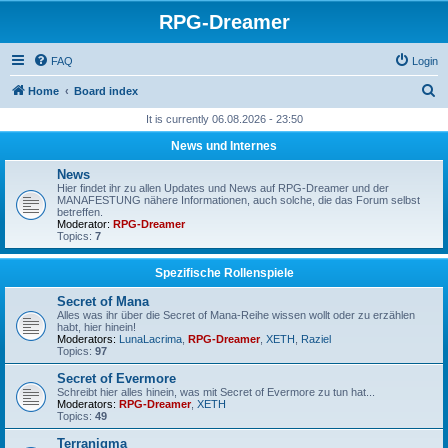
RPG-Dreamer
FAQ
Login
S
Home
Board index
e
It is currently 06.08.2026 - 23:50
a
News und Internes
r
News
c
Hier findet ihr zu allen Updates und News auf RPG-Dreamer und der
MANAFESTUNG nähere Informationen, auch solche, die das Forum selbst
h
betreffen.
Moderator:
RPG-Dreamer
Topics:
7
Spezifische Rollenspiele
Secret of Mana
Alles was ihr über die Secret of Mana-Reihe wissen wollt oder zu erzählen
habt, hier hinein!
Moderators:
LunaLacrima
,
RPG-Dreamer
,
XETH
,
Raziel
Topics:
97
Secret of Evermore
Schreibt hier alles hinein, was mit Secret of Evermore zu tun hat...
Moderators:
RPG-Dreamer
,
XETH
Topics:
49
Terranigma