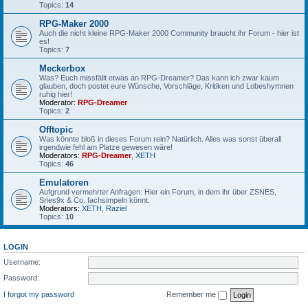
Topics:
14
RPG-Maker 2000
Auch die nicht kleine RPG-Maker 2000 Community braucht ihr Forum - hier ist
es!
Topics:
7
Meckerbox
Was? Euch missfällt etwas an RPG-Dreamer? Das kann ich zwar kaum
glauben, doch postet eure Wünsche, Vorschläge, Kritiken und Lobeshymnen
ruhig hier!
Moderator:
RPG-Dreamer
Topics:
2
Offtopic
Was könnte bloß in dieses Forum rein? Natürlich. Alles was sonst überall
irgendwie fehl am Platze gewesen wäre!
Moderators:
RPG-Dreamer
,
XETH
Topics:
46
Emulatoren
Aufgrund vermehrter Anfragen: Hier ein Forum, in dem ihr über ZSNES,
Snes9x & Co. fachsimpeln könnt.
Moderators:
XETH
,
Raziel
Topics:
10
LOGIN
Username:
Password:
I forgot my password
Remember me