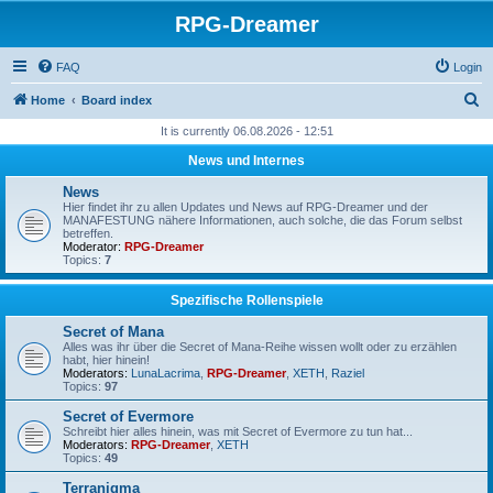
RPG-Dreamer
FAQ
Login
S
Home
Board index
e
It is currently 06.08.2026 - 12:51
a
News und Internes
r
News
c
Hier findet ihr zu allen Updates und News auf RPG-Dreamer und der
MANAFESTUNG nähere Informationen, auch solche, die das Forum selbst
h
betreffen.
Moderator:
RPG-Dreamer
Topics:
7
Spezifische Rollenspiele
Secret of Mana
Alles was ihr über die Secret of Mana-Reihe wissen wollt oder zu erzählen
habt, hier hinein!
Moderators:
LunaLacrima
,
RPG-Dreamer
,
XETH
,
Raziel
Topics:
97
Secret of Evermore
Schreibt hier alles hinein, was mit Secret of Evermore zu tun hat...
Moderators:
RPG-Dreamer
,
XETH
Topics:
49
Terranigma