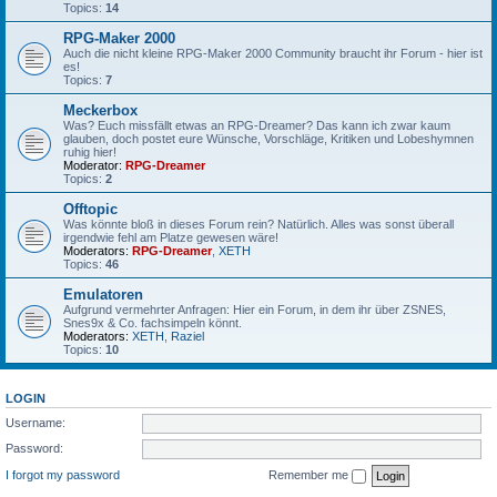
Topics:
14
RPG-Maker 2000
Auch die nicht kleine RPG-Maker 2000 Community braucht ihr Forum - hier ist
es!
Topics:
7
Meckerbox
Was? Euch missfällt etwas an RPG-Dreamer? Das kann ich zwar kaum
glauben, doch postet eure Wünsche, Vorschläge, Kritiken und Lobeshymnen
ruhig hier!
Moderator:
RPG-Dreamer
Topics:
2
Offtopic
Was könnte bloß in dieses Forum rein? Natürlich. Alles was sonst überall
irgendwie fehl am Platze gewesen wäre!
Moderators:
RPG-Dreamer
,
XETH
Topics:
46
Emulatoren
Aufgrund vermehrter Anfragen: Hier ein Forum, in dem ihr über ZSNES,
Snes9x & Co. fachsimpeln könnt.
Moderators:
XETH
,
Raziel
Topics:
10
LOGIN
Username:
Password:
I forgot my password
Remember me