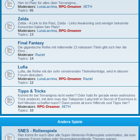
Hier ist Platz für alles über Terranigma...
Moderators:
LunaLacrima
,
RPG-Dreamer
,
XETH
Topics:
65
Zelda
Zelda - A Link to the Past, Zelda - Links Awakening und weniger bekannte
Konsorten haben hier Platz!
Moderators:
LunaLacrima
,
RPG-Dreamer
Topics:
13
Final Fantasy
Die gigantische Reihe mit mitlerweile 13 releasten Titeln gibt sich hier die
Ehre...
Moderator:
Raziel
Topics:
14
Lufia
Lufia, die Reihe mit der sehr verwirrenden Titelreihenfolge, wird in diesem
Forum diskutiert.
Moderators:
LunaLacrima
,
RPG-Dreamer
,
Raziel
Topics:
12
Tipps & Tricks
Kommt ihr bei Terranigma nicht weiter? Oder habt ihr gerade einen wahnsinns
Trick entdeckt, mit dem man das Teleporter-Labyrinth in Secret of Evermore in
fünf Minuten schaffen kann? Dann postet all eure Hilferufe und Tipps hier?
Moderators:
RPG-Dreamer
,
XETH
Topics:
10
Andere Spiele
SNES - Rollenspiele
Hier könnt ihr euch über alle Super-Nintendo-Rollenspiele unterhalten, die kein
eigenes Forum haben oder forumsübergreifende Themen starten...