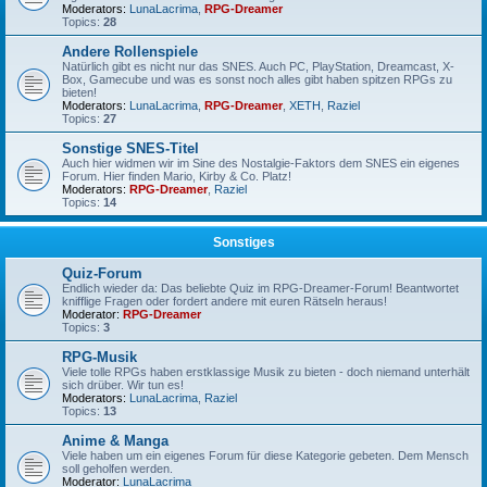
Moderators:
LunaLacrima
,
RPG-Dreamer
Topics:
28
Andere Rollenspiele
Natürlich gibt es nicht nur das SNES. Auch PC, PlayStation, Dreamcast, X-
Box, Gamecube und was es sonst noch alles gibt haben spitzen RPGs zu
bieten!
Moderators:
LunaLacrima
,
RPG-Dreamer
,
XETH
,
Raziel
Topics:
27
Sonstige SNES-Titel
Auch hier widmen wir im Sine des Nostalgie-Faktors dem SNES ein eigenes
Forum. Hier finden Mario, Kirby & Co. Platz!
Moderators:
RPG-Dreamer
,
Raziel
Topics:
14
Sonstiges
Quiz-Forum
Endlich wieder da: Das beliebte Quiz im RPG-Dreamer-Forum! Beantwortet
knifflige Fragen oder fordert andere mit euren Rätseln heraus!
Moderator:
RPG-Dreamer
Topics:
3
RPG-Musik
Viele tolle RPGs haben erstklassige Musik zu bieten - doch niemand unterhält
sich drüber. Wir tun es!
Moderators:
LunaLacrima
,
Raziel
Topics:
13
Anime & Manga
Viele haben um ein eigenes Forum für diese Kategorie gebeten. Dem Mensch
soll geholfen werden.
Moderator:
LunaLacrima